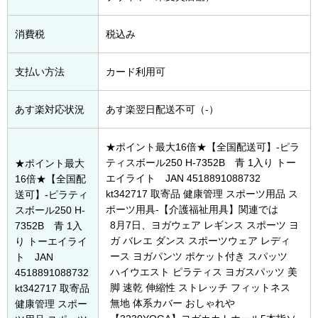
消費税
税込み
支払い方法
カード利用可
あす楽対応状況
あす楽翌日配送不可（-）
★ポイント最大16倍★【全国配送可】-ピラ
ティスボール250 H-7352B 青 1入り トー
★ポイント最大
エイライト JAN 4518891088732
16倍★【全国配
kt342717 取寄品 健康管理 スポーツ用品 ス
送可】-ピラティ
ポーツ用具-【介護福祉用具】関連では
スボール250 H-
8月7日
、ヨガウェア レギンス スポーツ ヨ
7352B 青 1入
ガ バレエ ダンス スポーツウェア レディ
り トーエイライ
ース ヨガパンツ ポケット付き スパッツ
ト JAN
ハイウエスト ピラティス ヨガスパッツ 美
4518891088732
脚 速乾 伸縮性 ストレッチ フィットネス
kt342717 取寄品
無地 体系カバー おしゃれや
健康管理 スポー