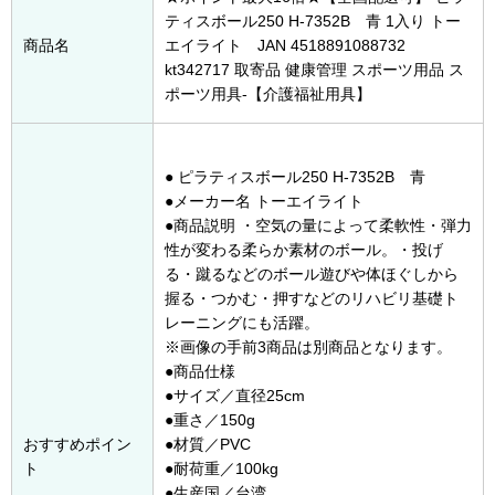
ティスボール250 H-7352B 青 1入り トー
商品名
エイライト JAN 4518891088732
kt342717 取寄品 健康管理 スポーツ用品 ス
ポーツ用具-【介護福祉用具】
● ピラティスボール250 H-7352B 青
●メーカー名 トーエイライト
●商品説明 ・空気の量によって柔軟性・弾力
性が変わる柔らか素材のボール。・投げ
る・蹴るなどのボール遊びや体ほぐしから
握る・つかむ・押すなどのリハビリ基礎ト
レーニングにも活躍。
※画像の手前3商品は別商品となります。
●商品仕様
●サイズ／直径25cm
●重さ／150g
おすすめポイン
●材質／PVC
ト
●耐荷重／100kg
●生産国／台湾