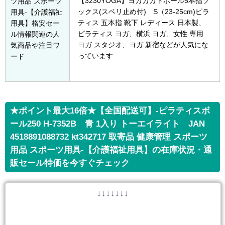
【3230YOGA】ヨガカカトホール5本指ソ
ツ用品 スポーツ
ックス(スベリ止め付) S（23-25cm)ピラ
用具-【介護福祉
ティス 五本指 靴下 レディース 日本製、
用具】格安セー
ピラティス ヨガ、横浜 ヨガ、女性 専用
ル情報関連の人
ヨガ スタジオ、ヨガ 新宿などが人気にな
気商品や注目ワ
っています
ード
★ポイント最大16倍★【全国配送可】-ピラティスボ
ール250 H-7352B 青 1入り トーエイライト JAN
4518891088732 kt342717 取寄品 健康管理 スポーツ
用品 スポーツ用具-【介護福祉用具】の在庫状況・通
販セール特価を今すぐチェック
↓↓↓↓↓↓↓