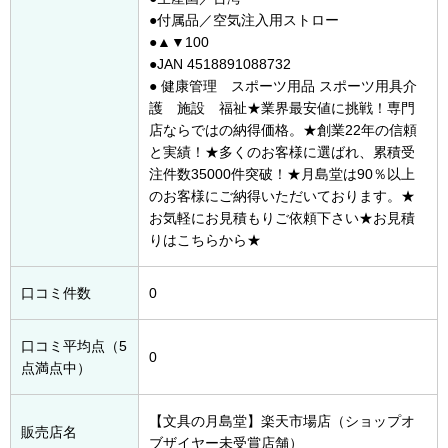
●付属品／空気注入用ストロー
●▲▼100
●JAN 4518891088732
● 健康管理 スポーツ用品 スポーツ用具介
護 施設 福祉★業界最安値に挑戦！専門
店ならではの納得価格。★創業22年の信頼
と実績！★多くのお客様に選ばれ、累積受
注件数35000件突破！★月島堂は90％以上
のお客様にご納得いただいております。★
お気軽にお見積もりご依頼下さい★お見積
りはこちらから★
口コミ件数
0
口コミ平均点（5
0
点満点中）
【文具の月島堂】楽天市場店（ショップオ
販売店名
ブザイヤー未受賞店舗）