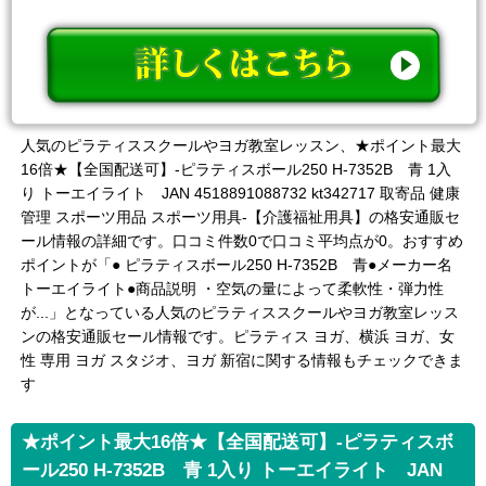
人気のピラティススクールやヨガ教室レッスン、★ポイント最大
16倍★【全国配送可】-ピラティスボール250 H-7352B 青 1入
り トーエイライト JAN 4518891088732 kt342717 取寄品 健康
管理 スポーツ用品 スポーツ用具-【介護福祉用具】の格安通販セ
ール情報の詳細です。口コミ件数0で口コミ平均点が0。おすすめ
ポイントが「● ピラティスボール250 H-7352B 青●メーカー名
トーエイライト●商品説明 ・空気の量によって柔軟性・弾力性
が...」となっている人気のピラティススクールやヨガ教室レッス
ンの格安通販セール情報です。ピラティス ヨガ、横浜 ヨガ、女
性 専用 ヨガ スタジオ、ヨガ 新宿に関する情報もチェックできま
す
★ポイント最大16倍★【全国配送可】-ピラティスボ
ール250 H-7352B 青 1入り トーエイライト JAN