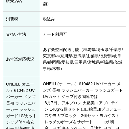
販売店名
舗）
消費税
税込み
支払い方法
カード利用可
あす楽翌日配送可能（群馬県/埼玉県/千葉県/
東京都/神奈川県/新潟県/山梨県/長野県/岐阜
あす楽対応状況
県/静岡県/愛知県/三重県/宮城県/福島県/茨城
県/栃木県）
ONEILL(オニール）610482 UVパーカー メ
ONEILL(オニー
ンズ 長袖 ラッシュパーカー ラッシュガード
ル）610482 UV
UVカット ジップ付き関連では
パーカー メンズ
8月7日
、アルプロン 天然美コアプロテイ
長袖 ラッシュパ
ン 140g×2個セット 山口絵里加プロデュー
ーカー ラッシュ
スやヨガブロック 2個セットヨガやスト
ガード UVカット
レッチのポーズをサポート！、ヨガ 料
ジップ付き格安
金、ヨガ キャンペーン、子連れ ヨガ、ヨ
セール情報関連