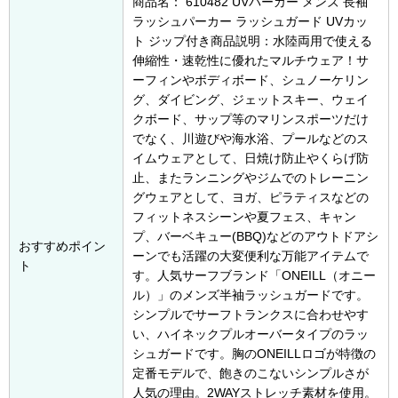
商品名： 610482 UVパーカー メンズ 長袖
ラッシュパーカー ラッシュガード UVカッ
ト ジップ付き商品説明：水陸両用で使える
伸縮性・速乾性に優れたマルチウェア！サ
ーフィンやボディボード、シュノーケリン
グ、ダイビング、ジェットスキー、ウェイ
クボード、サップ等のマリンスポーツだけ
でなく、川遊びや海水浴、プールなどのス
イムウェアとして、日焼け防止やくらげ防
止、またランニングやジムでのトレーニン
グウェアとして、ヨガ、ピラティスなどの
フィットネスシーンや夏フェス、キャン
プ、バーベキュー(BBQ)などのアウトドアシ
おすすめポイン
ーンでも活躍の大変便利な万能アイテムで
ト
す。人気サーフブランド「ONEILL（オニー
ル）」のメンズ半袖ラッシュガードです。
シンプルでサーフトランクスに合わせやす
い、ハイネックプルオーバータイプのラッ
シュガードです。胸のONEILLロゴが特徴の
定番モデルで、飽きのこないシンプルさが
人気の理由。2WAYストレッチ素材を使用。