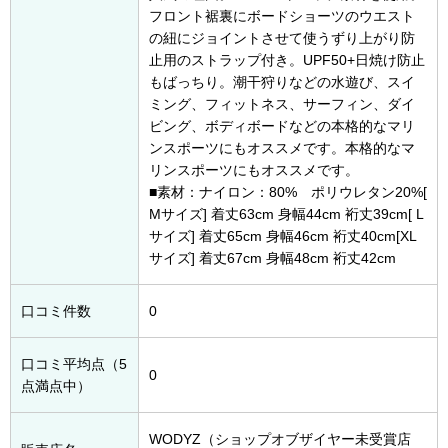
フロント裾裏にボードショーツのウエスト
の紐にジョイントさせて使うずり上がり防
止用のストラップ付き。UPF50+日焼け防止
もばっちり。潮干狩りなどの水遊び、スイ
ミング、フィットネス、サーフィン、ダイ
ビング、ボディボードなどの本格的なマリ
ンスポーツにもオススメです。本格的なマ
リンスポーツにもオススメです。
■素材：ナイロン：80% ポリウレタン20%[
Mサイズ] 着丈63cm 身幅44cm 裄丈39cm[ L
サイズ] 着丈65cm 身幅46cm 裄丈40cm[XL
サイズ] 着丈67cm 身幅48cm 裄丈42cm
口コミ件数
0
口コミ平均点（5
0
点満点中）
WODYZ（ショップオブザイヤー未受賞店