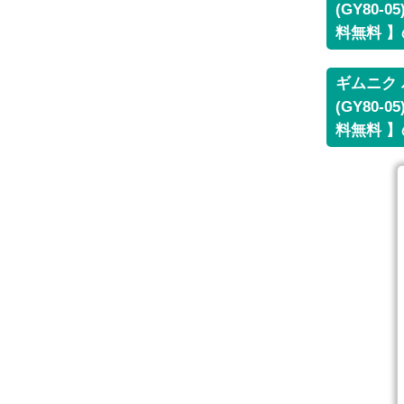
(GY80
料無料 
ギムニク 
(GY80
料無料 