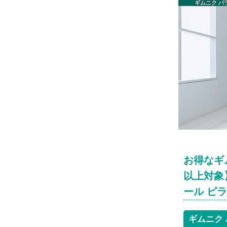
ギムニク バラ
ヨガ ボール
お得なギム
以上対象】
ール ピ
ギムニク 