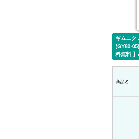
ギムニク 
(GY80
料無料 
商品名