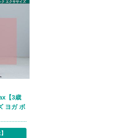
ミック エクササイズ
ax【3歳
ズ ヨガ ボ
象】