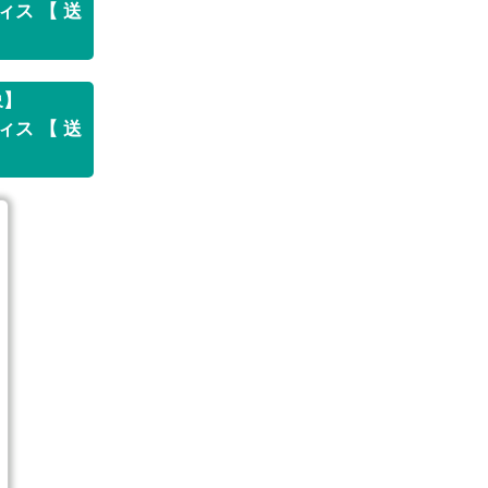
ィス 【 送
象】
ィス 【 送