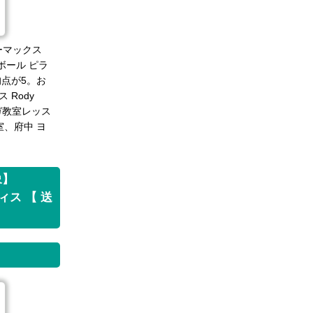
ーマックス
 ボール ピラ
均点が5。お
 Rody
ヨガ教室レッス
室、府中 ヨ
象】
ィス 【 送