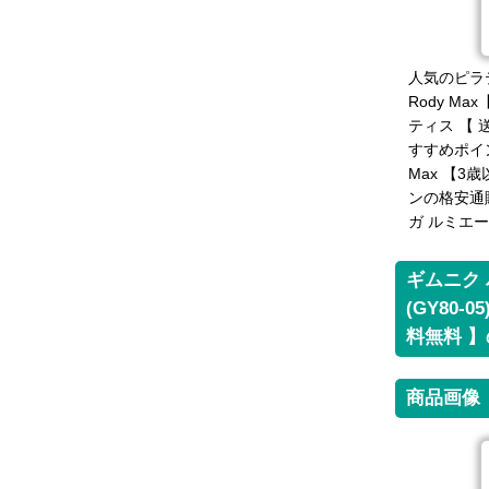
人気のピラ
Rody M
ティス 【
すすめポイン
Max 【3
ンの格安通
ガ ルミエ
ギムニク 
(GY80
料無料 
商品画像