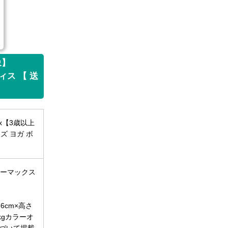
象】
ィス 【 送
x【3歳以上
イズ ヨガ ボ
ィーマックス
6cm×高さ
kgカラーオ