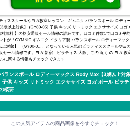
ティススクールやヨガ教室レッスン、ギムニク バランスボール ロディ
ax【3歳以上対象】 (GY80-05) 子供 キッズ リトミック エクササイズ ヨガ
 送料無料 】の格安通販セール情報の詳細です。口コミ件数1で口コミ平
トが「GYMNIC ギムニク イタリア製 バランスボール ロディーマックス
歳以上対象】 (GY80-0...」となっている人気のピラティススクールや
販セール情報です。ヨガ 新宿、ピラティス 大阪、この 近く の ヨガ 教
ールに関する情報もチェックできます
バランスボール ロディーマックス Rody Max【3歳以上対
-05) 子供 キッズ リトミック エクササイズ ヨガ ボール ピラテ
】の概要
この人気アイテムの商品画像を今すぐチェック！