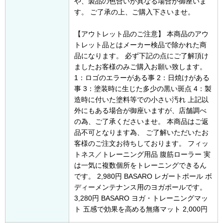
や、製品の色合いが異なる場合が御座いま
す。 ご了承の上、ご購入下さいませ。
【アウトレット品のご注意】 本商品のアウ
トレット品とはメーカー検品で除かれた商
品になります。 必ず下記の点にご了解頂け
ましたお客様のみご購入お願い致します。
1：ロゴのエラーがある事 2：日焼けがある
事 3：塗装時に生じた多少の黒い斑点 4：製
造時に付いた塗料等での小さい汚れ 上記以
外にもある場合が御座いますが、店舗調べ
の為、ご了承くださいませ。 本商品はご返
品不可となります為、 ご了解いただいたお
客様のご注文お待ちしております。 フィッ
トネス／トレーニング用品 腹筋ローラー 実
は一気に複数個所をトレーニングできるん
です。 2,980円 BASARO レガートポール ボ
ディーメンテナンス用のヨガポールです。
3,280円 BASARO ヨガ・トレーニングマッ
ト 五感で効果を高める無痛マット 2,000円