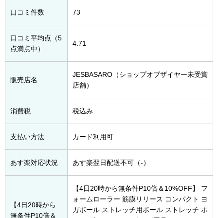
口コミ件数
73
口コミ平均点（5
4.71
点満点中）
JESBASARO（ショップオブザイヤー未受賞
販売店名
店舗）
消費税
税込み
支払い方法
カード利用可
あす楽対応状況
あす楽翌日配送不可（-）
【4日20時から無条件P10倍＆10%OFF】 フ
ォームローラー 筋膜リリース コンパクト ヨ
【4日20時から
ガポール ストレッチ用ポール ストレッチ ポ
無条件P10倍＆