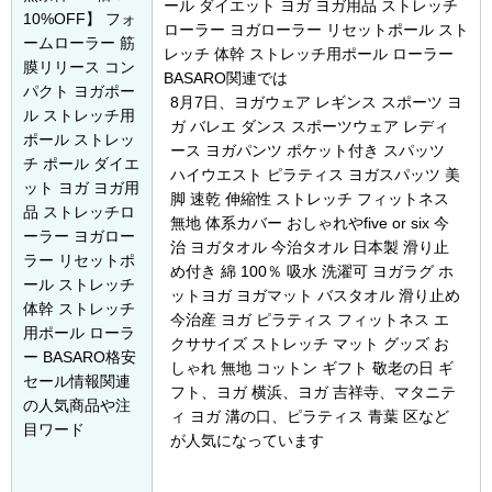
ール ダイエット ヨガ ヨガ用品 ストレッチ
10%OFF】 フォ
ローラー ヨガローラー リセットポール スト
ームローラー 筋
レッチ 体幹 ストレッチ用ポール ローラー
膜リリース コン
BASARO関連では
パクト ヨガポー
8月7日
、ヨガウェア レギンス スポーツ ヨ
ル ストレッチ用
ガ バレエ ダンス スポーツウェア レディ
ポール ストレッ
ース ヨガパンツ ポケット付き スパッツ
チ ポール ダイエ
ハイウエスト ピラティス ヨガスパッツ 美
ット ヨガ ヨガ用
脚 速乾 伸縮性 ストレッチ フィットネス
品 ストレッチロ
無地 体系カバー おしゃれやfive or six 今
ーラー ヨガロー
治 ヨガタオル 今治タオル 日本製 滑り止
ラー リセットポ
め付き 綿 100％ 吸水 洗濯可 ヨガラグ ホ
ール ストレッチ
ットヨガ ヨガマット バスタオル 滑り止め
体幹 ストレッチ
今治産 ヨガ ピラティス フィットネス エ
用ポール ローラ
クササイズ ストレッチ マット グッズ お
ー BASARO格安
しゃれ 無地 コットン ギフト 敬老の日 ギ
セール情報関連
フト、ヨガ 横浜、ヨガ 吉祥寺、マタニテ
の人気商品や注
ィ ヨガ 溝の口、ピラティス 青葉 区など
目ワード
が人気になっています