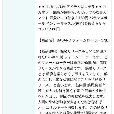
▼▼ヨガにお勧めアイテムはコチラ▼▼ ヨ
ガマット 触感が気持ちいいカラフルなヨガ
マット 可愛いロゴ付き 2,180円 バランスボ
ール インナーマッスル(体幹)を鍛えるなら
コレ! 1,580円
【商品名】 BASARO フォームローラーONE
【商品説明】 筋膜リリースを目的に開発さ
れたBASARO製 フォームローラーです。 こ
のフォームローラーは非常に効果的に 筋膜
リリースができる商品です。 筋膜リリース
とは 筋膜を柔らかくし滑りを良くして、 解
きほぐし正常な状態に戻すことを「筋膜リ
リース」 と言います。 筋内膜 筋周膜 筋外
膜 この3つを解きほぐす事で 筋肉の柔軟性
を引き出し、 関節の可動域を拡大します。
人間の身体は動きが大きくなればなるほ
ど、 エネルギーを消費します。 この筋膜リ
リースを行うと普段の生活で消費する エネ