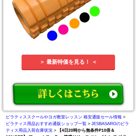
＞ 最新特価を見る！ ＜
ピラティススクールやヨガ教室レッスン 格安通販セール情報
>
ピラティス用品おすすめ通販ショップ一覧
>
JESBASAROのピラ
ティス用品入荷在庫状況
>
【4日20時から無条件P10倍＆