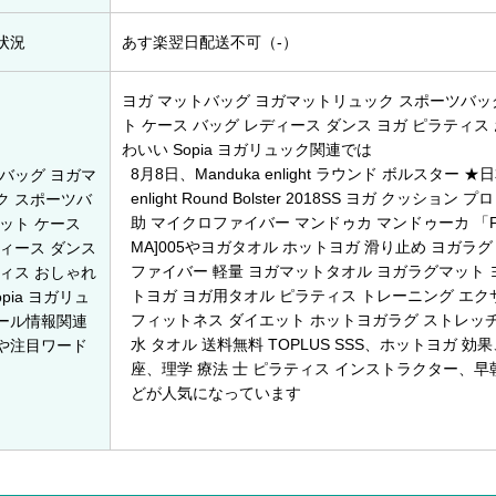
状況
あす楽翌日配送不可（-）
ヨガ マットバッグ ヨガマットリュック スポーツバッ
ト ケース バッグ レディース ダンス ヨガ ピラティス
わいい Sopia ヨガリュック関連では
8月8日
、Manduka enlight ラウンド ボルスター 
バッグ ヨガマ
enlight Round Bolster 2018SS ヨガ クッション 
ク スポーツバ
助 マイクロファイバー マンドゥカ マンドゥーカ 「FA
ット ケース
MA]005やヨガタオル ホットヨガ 滑り止め ヨガラグ
ィース ダンス
ファイバー 軽量 ヨガマットタオル ヨガラグマット 
ィス おしゃれ
トヨガ ヨガ用タオル ピラティス トレーニング エク
pia ヨガリュ
フィットネス ダイエット ホットヨガラグ ストレッチ
ール情報関連
水 タオル 送料無料 TOPLUS SSS、ホットヨガ 効
や注目ワード
座、理学 療法 士 ピラティス インストラクター、早
どが人気になっています