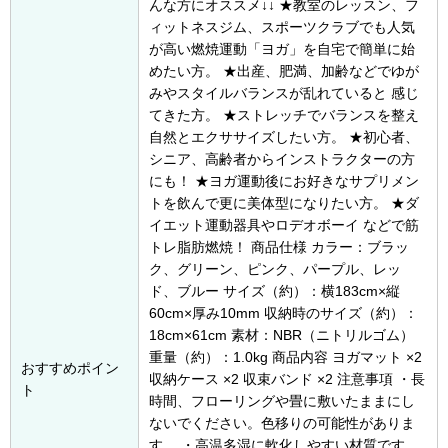
んな方にオススメ↓↓ ★教室のレッスン、フ
ィットネスジム、スポーツクラブでも人気
が高い燃焼運動「ヨガ」を自宅で簡単に始
めたい方。 ★出産、肥満、加齢などでゆが
みやスタイルバランスが乱れていると 感じ
てきた方。 ★ストレッチでバランスを整え
自然とエクササイズしたい方。 ★初心者、
シニア、高齢者からインストラクターの方
にも！ ★ヨガ運動後にお好きなサプリメン
トを飲んで更に美体型になりたい方。 ★ダ
イエット運動器具やロデオボーイ などで筋
トレ脂肪燃焼！ 商品仕様 カラー：ブラッ
ク、グリーン、ピンク、パープル、レッ
ド、ブルー サイズ（約）：横183cm×縦
60cm×厚み10mm 収納時のサイズ（約）：
18cm×61cm 素材：NBR（ニトリルゴム）
重量（約）：1.0kg 商品内容 ヨガマット ×2
おすすめポイン
収納ケース ×2 収束バンド ×2 注意事項 ・長
ト
時間、フローリングや畳に敷いたままにし
ないでください。色移りの可能性がありま
す。 ・高温多湿に軟化しやすい材質です。