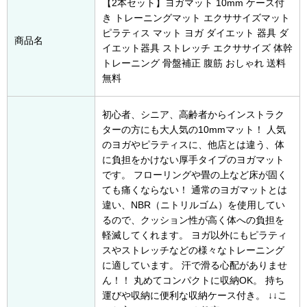
【2本セット】ヨガマット 10mm ケース付
き トレーニングマット エクササイズマット
ピラティス マット ヨガ ダイエット 器具 ダ
商品名
イエット器具 ストレッチ エクササイズ 体幹
トレーニング 骨盤補正 腹筋 おしゃれ 送料
無料
初心者、シニア、高齢者からインストラク
ターの方にも大人気の10mmマット！ 人気
のヨガやピラティスに、他店とは違う、体
に負担をかけない厚手タイプのヨガマット
です。 フローリングや畳の上など床が固く
ても痛くならない！ 通常のヨガマットとは
違い、NBR（ニトリルゴム）を使用してい
るので、クッション性が高く体への負担を
軽滅してくれます。 ヨガ以外にもピラティ
スやストレッチなどの様々なトレーニング
に適しています。 汗で滑る心配がありませ
ん！！ 丸めてコンパクトに収納OK。 持ち
運びや収納に便利な収納ケース付き。 ↓↓こ