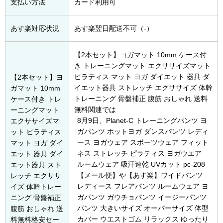
支払い方法
カード利用可
あす楽対応状況
あす楽翌日配送不可（-）
【2本セット】ヨガマット 10mm ケース付
き トレーニングマット エクササイズマット
ピラティス マット ヨガ ダイエット 器具 ダ
【2本セット】ヨ
イエット器具 ストレッチ エクササイズ 体幹
ガマット 10mm
トレーニング 骨盤補正 腹筋 おしゃれ 送料
ケース付き トレ
無料関連では
ーニングマット
8月9日
、Planet-C トレーニングパンツ ヨ
エクササイズマ
ガパンツ ホットヨガ ダンスパンツ レディ
ット ピラティス
ース ヨガウェア スポーツウェア フィット
マット ヨガ ダイ
ネス ストレッチ ピラティス ヨガウエア
エット 器具 ダイ
ルームウェア 吸汗速乾 UVカット pc-208
エット器具 スト
【メール便】や【あす楽】ワイドパンツ
レッチ エクササ
レディース フレアパンツ ルームウェア ヨ
イズ 体幹トレー
ガパンツ ガウチョパンツ イージーパンツ
ニング 骨盤補正
パンツ 大きいサイズ オーバーサイズ 体型
腹筋 おしゃれ 送
カバー ウエストゴム リラックス ゆったり
料無料格安セー