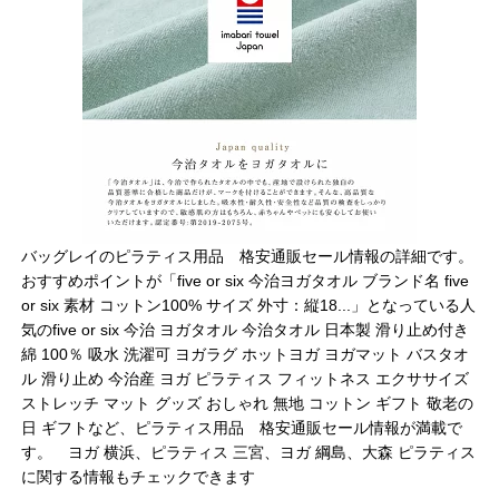
バッグレイのピラティス用品 格安通販セール情報の詳細です。
おすすめポイントが「five or six 今治ヨガタオル ブランド名 five
or six 素材 コットン100% サイズ 外寸：縦18...」となっている人
気のfive or six 今治 ヨガタオル 今治タオル 日本製 滑り止め付き
綿 100％ 吸水 洗濯可 ヨガラグ ホットヨガ ヨガマット バスタオ
ル 滑り止め 今治産 ヨガ ピラティス フィットネス エクササイズ
ストレッチ マット グッズ おしゃれ 無地 コットン ギフト 敬老の
日 ギフトなど、ピラティス用品 格安通販セール情報が満載で
す。 ヨガ 横浜、ピラティス 三宮、ヨガ 綱島、大森 ピラティス
に関する情報もチェックできます